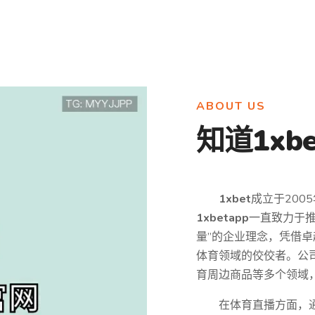
ABOUT US
知道
1xbe
1xbet
成立于200
1xbetapp
一直致力于推
量”的企业理念，凭借
体育领域的佼佼者。公
育周边商品等多个领域
在体育直播方面，