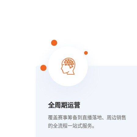
全周期运营
覆盖赛事筹备到直播落地、周边销售
的全流程一站式服务。