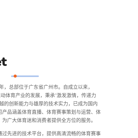
t
5年，总部位于广东省广州市。自成立以来，
动体育产业的发展，秉承“激发激情，传递力
卓越的创新能力与雄厚的技术实力，已成为国内
司产品涵盖体育直播、体育赛事策划与运营、体
，为广大体育迷和消费者提供全方位的服务。
通过先进的技术平台，提供高清流畅的体育赛事