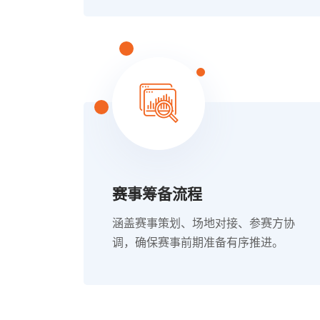
赛事筹备流程
涵盖赛事策划、场地对接、参赛方协
调，确保赛事前期准备有序推进。