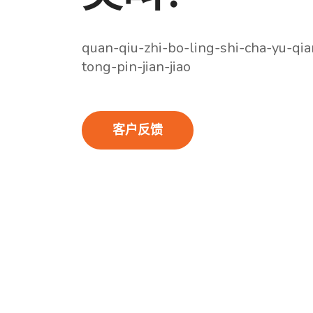
quan-qiu-zhi-bo-ling-shi-cha-yu-qi
tong-pin-jian-jiao
客户反馈