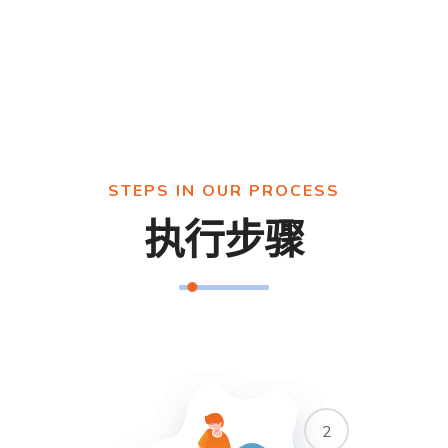
STEPS IN OUR PROCESS
执行步骤
2